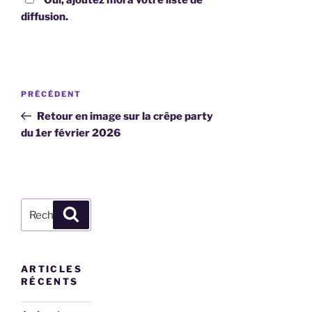
diffusion.
Navigation
Article
PRÉCÉDENT
de
précédent
Retour en image sur la crêpe party
l’article
du 1er février 2026
Recherche
Recherche
pour
:
ARTICLES
RÉCENTS