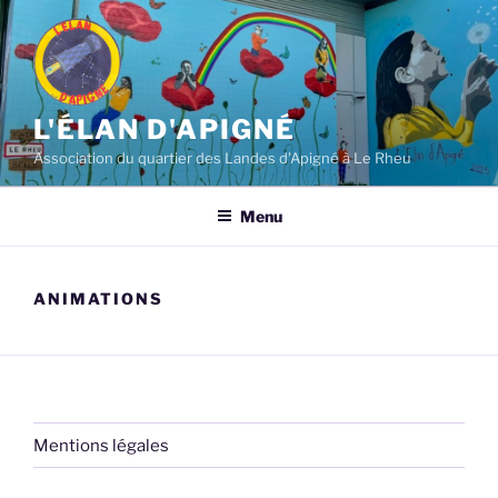
Aller
au
contenu
principal
L'ÉLAN D'APIGNÉ
Association du quartier des Landes d'Apigné à Le Rheu
Menu
ANIMATIONS
Mentions légales